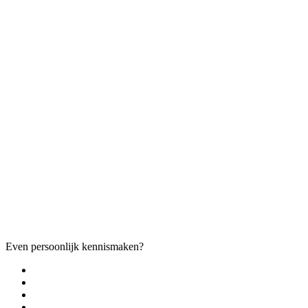
Even persoonlijk kennismaken?
eva@fennekadvocaten.nl
jasper@fennekadvocaten.nl
lisa@fennekadvocaten.nl
shyra@fennekadvocaten.nl